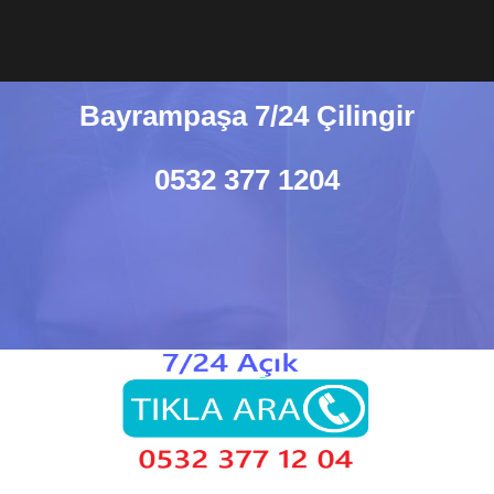
Bayrampaşa 7/24 Çilingir
0532 377 1204