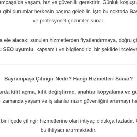
yrampaşa’da yaşam, hız ve güvenlik gerektirir. Günlük koşuş
ı
gibi durumlar herkesin başına gelebilir. İşte bu noktada
Bay
ve profesyonel çözümler sunar.
a ele alacak; sunulan hizmetlerden fiyatlandırmaya, doğru çil
yu
SEO uyumlu
, kapsamlı ve bilgilendirici bir şekilde inceley
Bayrampaşa Çilingir Nedir? Hangi Hizmetleri Sunar?
larda
kilit açma, kilit değiştirme, anahtar kopyalama ve 
ı zamanda yaşam ve iş alanlarınızın güvenliğini artırmayı hed
 ilçede çilingir hizmetlerine olan ihtiyaç oldukça fazladır.
bu ihtiyacı artırmaktadır.