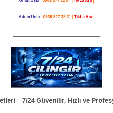
Umut Usta :
0542 377 12 04
|
TıkLa Ara
|
Adem Usta :
0539 827 38 31
|
TıkLa Ara
|
______________________________________
leri – 7/24 Güvenilir, Hızlı ve Prof